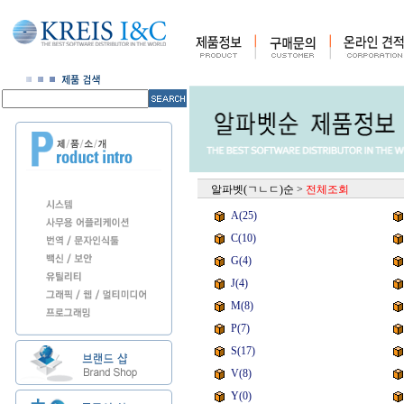
알파벳(ㄱㄴㄷ)순
>
전체조회
A(25)
C(10)
G(4)
J(4)
M(8)
P(7)
S(17)
V(8)
Y(0)