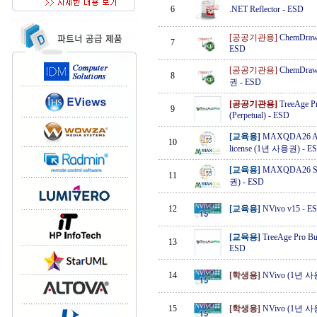
6
.NET Reflector
-
ESD
[공공기관용]
ChemDraw
7
ESD
[공공기관용]
ChemDraw 
8
권
-
ESD
[공공기관용]
TreeAge Pr
9
(Perpetual)
-
ESD
[교육용]
MAXQDA26 Analy
10
license (1년 사용권)
-
E
[교육용]
MAXQDA26 Sing
11
권)
-
ESD
12
[교육용]
NVivo v15
-
E
[교육용]
TreeAge Pro Bus
13
ESD
14
[학생용]
NVivo (1년 
15
[학생용]
NVivo (1년 