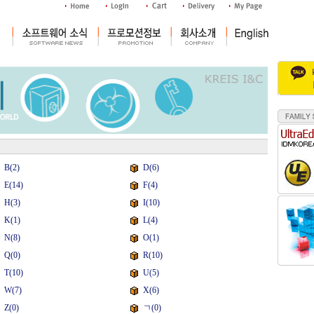
B(2)
D(6)
E(14)
F(4)
H(3)
I(10)
K(1)
L(4)
N(8)
O(1)
Q(0)
R(10)
T(10)
U(5)
W(7)
X(6)
Z(0)
ㄱ(0)