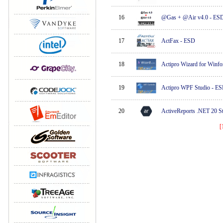
16
@Gas + @Air v4.0
-
ES
17
ActFax
-
ESD
18
Actipro Wizard for Winf
19
Actipro WPF Studio
-
ES
20
ActiveReports .NET 20 S
[