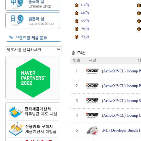
ㄴ(0)
ㅁ(0)
ㅇ(0)
ㅋ(0)
ㅎ(0)
총 174건
번호
사진
1
(ActiveX/VCL) Iocomp Pl
2
(ActiveX/VCL) Iocomp P
3
(ActiveX/VCL) Iocomp S
4
(ActiveX/VCL) Iocomp Ul
5
.NET Developer Bundl