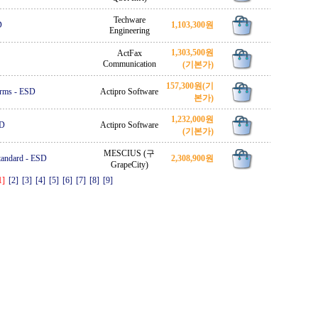
Techware
D
1,103,300원
Engineering
1,303,500원
ActFax
Communication
(기본가)
157,300원
(기
orms
-
ESD
Actipro Software
본가)
1,232,000원
D
Actipro Software
(기본가)
MESCIUS (구
tandard
-
ESD
2,308,900원
GrapeCity)
1]
[2]
[3]
[4]
[5]
[6]
[7]
[8]
[9]