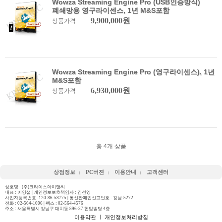
Wowza Streaming Engine Pro (USB인증방식)
폐쇄망용 영구라이센스, 1년 M&S포함
9,900,000원
상품가격
Wowza Streaming Engine Pro (영구라이센스), 1년
M&S포함
6,930,000원
상품가격
총
4
개 상품
상점정보
PC버젼
이용안내
고객센터
상호명 : (주)크라이스아이앤씨
대표 : 이영섭 | 개인정보보호책임자 : 김선영
사업자등록번호 :120-86-58775 | 통신판매업신고번호 : 강남-5272
전화 :
02-564-1006
| 팩스 : 02-564-4576
주소 : 서울특별시 강남구 대치동 896-37 현암빌딩 4층
이용약관
ㅣ
개인정보처리방침