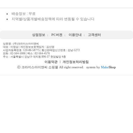
배송정보 : 무료
지역별/상품개별배송정책에 따라 변동될 수 있습니다
상점정보
PC버젼
이용안내
고객센터
상호명 : (주)크라이스아이앤씨
대표 : 이영섭 | 개인정보보호책임자 : 김선영
사업자등록번호 :120-86-58775 | 통신판매업신고번호 : 강남-5272
전화 :
02-564-1006
| 팩스 : 02-564-4576
주소 : 서울특별시 강남구 대치동 896-37 현암빌딩 4층
이용약관
ㅣ
개인정보처리방침
ⓒ 크라이스아이앤씨 쇼핑몰 All right reserved.
system by
Make
Shop