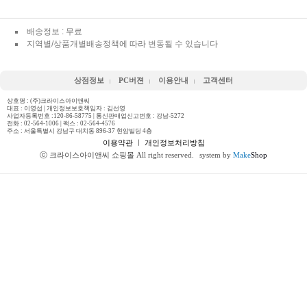
배송정보 : 무료
지역별/상품개별배송정책에 따라 변동될 수 있습니다
상점정보
PC버젼
이용안내
고객센터
상호명 : (주)크라이스아이앤씨
대표 : 이영섭 | 개인정보보호책임자 : 김선영
사업자등록번호 :120-86-58775 | 통신판매업신고번호 : 강남-5272
전화 :
02-564-1006
| 팩스 : 02-564-4576
주소 : 서울특별시 강남구 대치동 896-37 현암빌딩 4층
이용약관
ㅣ
개인정보처리방침
ⓒ 크라이스아이앤씨 쇼핑몰 All right reserved.
system by
Make
Shop