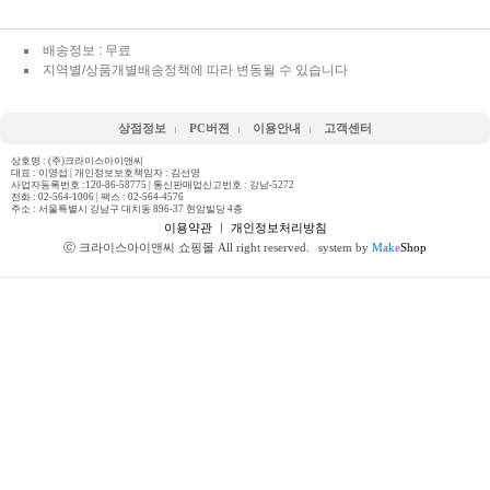
배송정보 : 무료
지역별/상품개별배송정책에 따라 변동될 수 있습니다
상점정보
PC버젼
이용안내
고객센터
상호명 : (주)크라이스아이앤씨
대표 : 이영섭 | 개인정보보호책임자 : 김선영
사업자등록번호 :120-86-58775 | 통신판매업신고번호 : 강남-5272
전화 :
02-564-1006
| 팩스 : 02-564-4576
주소 : 서울특별시 강남구 대치동 896-37 현암빌딩 4층
이용약관
ㅣ
개인정보처리방침
ⓒ 크라이스아이앤씨 쇼핑몰 All right reserved.
system by
Make
Shop