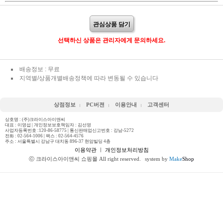
관심상품 담기
선택하신 상품은 관리자에게 문의하세요.
배송정보 : 무료
지역별/상품개별배송정책에 따라 변동될 수 있습니다
상점정보
PC버젼
이용안내
고객센터
상호명 : (주)크라이스아이앤씨
대표 : 이영섭 | 개인정보보호책임자 : 김선영
사업자등록번호 :120-86-58775 | 통신판매업신고번호 : 강남-5272
전화 :
02-564-1006
| 팩스 : 02-564-4576
주소 : 서울특별시 강남구 대치동 896-37 현암빌딩 4층
이용약관
ㅣ
개인정보처리방침
ⓒ 크라이스아이앤씨 쇼핑몰 All right reserved.
system by
Make
Shop