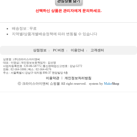
관심상품 담기
선택하신 상품은 관리자에게 문의하세요.
배송정보 : 무료
지역별/상품개별배송정책에 따라 변동될 수 있습니다
상점정보
PC버젼
이용안내
고객센터
상호명 : (주)크라이스아이앤씨
대표 : 이영섭 | 개인정보보호책임자 : 김선영
사업자등록번호 :120-86-58775 | 통신판매업신고번호 : 강남-5272
전화 :
02-564-1006
| 팩스 : 02-564-4576
주소 : 서울특별시 강남구 대치동 896-37 현암빌딩 4층
이용약관
ㅣ
개인정보처리방침
ⓒ 크라이스아이앤씨 쇼핑몰 All right reserved.
system by
Make
Shop