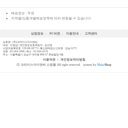
배송정보 : 무료
지역별/상품개별배송정책에 따라 변동될 수 있습니다
상점정보
PC버젼
이용안내
고객센터
상호명 : (주)크라이스아이앤씨
대표 : 이영섭 | 개인정보보호책임자 : 김선영
사업자등록번호 :120-86-58775 | 통신판매업신고번호 : 강남-5272
전화 :
02-564-1006
| 팩스 : 02-564-4576
주소 : 서울특별시 강남구 대치동 896-37 현암빌딩 4층
이용약관
ㅣ
개인정보처리방침
ⓒ 크라이스아이앤씨 쇼핑몰 All right reserved.
system by
Make
Shop