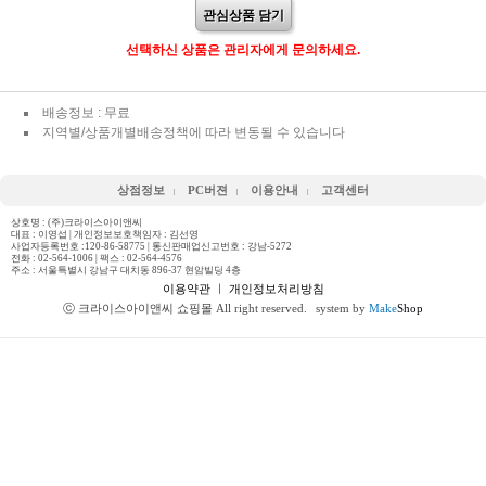
관심상품 담기
선택하신 상품은 관리자에게 문의하세요.
배송정보 : 무료
지역별/상품개별배송정책에 따라 변동될 수 있습니다
상점정보
PC버젼
이용안내
고객센터
상호명 : (주)크라이스아이앤씨
대표 : 이영섭 | 개인정보보호책임자 : 김선영
사업자등록번호 :120-86-58775 | 통신판매업신고번호 : 강남-5272
전화 :
02-564-1006
| 팩스 : 02-564-4576
주소 : 서울특별시 강남구 대치동 896-37 현암빌딩 4층
이용약관
ㅣ
개인정보처리방침
ⓒ 크라이스아이앤씨 쇼핑몰 All right reserved.
system by
Make
Shop