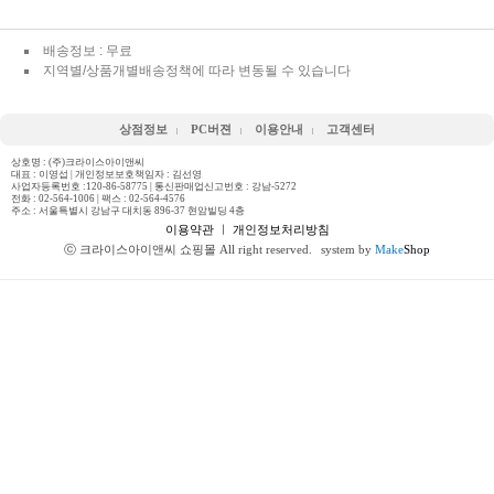
배송정보 : 무료
지역별/상품개별배송정책에 따라 변동될 수 있습니다
상점정보
PC버젼
이용안내
고객센터
상호명 : (주)크라이스아이앤씨
대표 : 이영섭 | 개인정보보호책임자 : 김선영
사업자등록번호 :120-86-58775 | 통신판매업신고번호 : 강남-5272
전화 :
02-564-1006
| 팩스 : 02-564-4576
주소 : 서울특별시 강남구 대치동 896-37 현암빌딩 4층
이용약관
ㅣ
개인정보처리방침
ⓒ 크라이스아이앤씨 쇼핑몰 All right reserved.
system by
Make
Shop