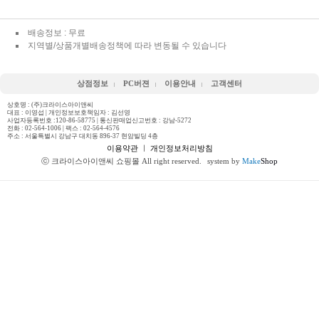
배송정보 : 무료
지역별/상품개별배송정책에 따라 변동될 수 있습니다
상점정보
PC버젼
이용안내
고객센터
상호명 : (주)크라이스아이앤씨
대표 : 이영섭 | 개인정보보호책임자 : 김선영
사업자등록번호 :120-86-58775 | 통신판매업신고번호 : 강남-5272
전화 :
02-564-1006
| 팩스 : 02-564-4576
주소 : 서울특별시 강남구 대치동 896-37 현암빌딩 4층
이용약관
ㅣ
개인정보처리방침
ⓒ 크라이스아이앤씨 쇼핑몰 All right reserved.
system by
Make
Shop