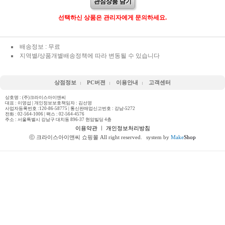
관심상품 담기
선택하신 상품은 관리자에게 문의하세요.
배송정보 : 무료
지역별/상품개별배송정책에 따라 변동될 수 있습니다
상점정보
PC버젼
이용안내
고객센터
상호명 : (주)크라이스아이앤씨
대표 : 이영섭 | 개인정보보호책임자 : 김선영
사업자등록번호 :120-86-58775 | 통신판매업신고번호 : 강남-5272
전화 :
02-564-1006
| 팩스 : 02-564-4576
주소 : 서울특별시 강남구 대치동 896-37 현암빌딩 4층
이용약관
ㅣ
개인정보처리방침
ⓒ 크라이스아이앤씨 쇼핑몰 All right reserved.
system by
Make
Shop