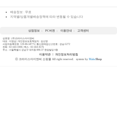
배송정보 : 무료
지역별/상품개별배송정책에 따라 변동될 수 있습니다
상점정보
PC버젼
이용안내
고객센터
상호명 : (주)크라이스아이앤씨
대표 : 이영섭 | 개인정보보호책임자 : 김선영
사업자등록번호 :120-86-58775 | 통신판매업신고번호 : 강남-5272
전화 :
02-564-1006
| 팩스 : 02-564-4576
주소 : 서울특별시 강남구 대치동 896-37 현암빌딩 4층
이용약관
ㅣ
개인정보처리방침
ⓒ 크라이스아이앤씨 쇼핑몰 All right reserved.
system by
Make
Shop