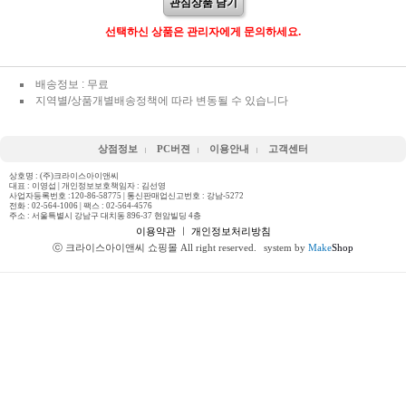
관심상품 담기
선택하신 상품은 관리자에게 문의하세요.
배송정보 : 무료
지역별/상품개별배송정책에 따라 변동될 수 있습니다
상점정보
PC버젼
이용안내
고객센터
상호명 : (주)크라이스아이앤씨
대표 : 이영섭 | 개인정보보호책임자 : 김선영
사업자등록번호 :120-86-58775 | 통신판매업신고번호 : 강남-5272
전화 :
02-564-1006
| 팩스 : 02-564-4576
주소 : 서울특별시 강남구 대치동 896-37 현암빌딩 4층
이용약관
ㅣ
개인정보처리방침
ⓒ 크라이스아이앤씨 쇼핑몰 All right reserved.
system by
Make
Shop