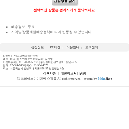
관심상품 담기
선택하신 상품은 관리자에게 문의하세요.
배송정보 : 무료
지역별/상품개별배송정책에 따라 변동될 수 있습니다
상점정보
PC버젼
이용안내
고객센터
상호명 : (주)크라이스아이앤씨
대표 : 이영섭 | 개인정보보호책임자 : 김선영
사업자등록번호 :120-86-58775 | 통신판매업신고번호 : 강남-5272
전화 :
02-564-1006
| 팩스 : 02-564-4576
주소 : 서울특별시 강남구 대치동 896-37 현암빌딩 4층
이용약관
ㅣ
개인정보처리방침
ⓒ 크라이스아이앤씨 쇼핑몰 All right reserved.
system by
Make
Shop