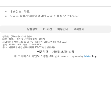
배송정보 : 무료
지역별/상품개별배송정책에 따라 변동될 수 있습니다
상점정보
PC버젼
이용안내
고객센터
상호명 : (주)크라이스아이앤씨
대표 : 이영섭 | 개인정보보호책임자 : 김선영
사업자등록번호 :120-86-58775 | 통신판매업신고번호 : 강남-5272
전화 :
02-564-1006
| 팩스 : 02-564-4576
주소 : 서울특별시 강남구 대치동 896-37 현암빌딩 4층
이용약관
ㅣ
개인정보처리방침
ⓒ 크라이스아이앤씨 쇼핑몰 All right reserved.
system by
Make
Shop