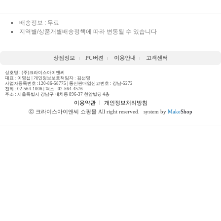
배송정보 : 무료
지역별/상품개별배송정책에 따라 변동될 수 있습니다
상점정보
PC버젼
이용안내
고객센터
상호명 : (주)크라이스아이앤씨
대표 : 이영섭 | 개인정보보호책임자 : 김선영
사업자등록번호 :120-86-58775 | 통신판매업신고번호 : 강남-5272
전화 :
02-564-1006
| 팩스 : 02-564-4576
주소 : 서울특별시 강남구 대치동 896-37 현암빌딩 4층
이용약관
ㅣ
개인정보처리방침
ⓒ 크라이스아이앤씨 쇼핑몰 All right reserved.
system by
Make
Shop