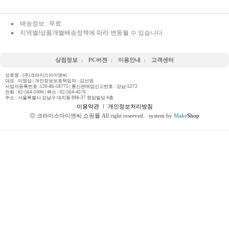
배송정보 : 무료
지역별/상품개별배송정책에 따라 변동될 수 있습니다
상점정보
PC버젼
이용안내
고객센터
상호명 : (주)크라이스아이앤씨
대표 : 이영섭 | 개인정보보호책임자 : 김선영
사업자등록번호 :120-86-58775 | 통신판매업신고번호 : 강남-5272
전화 :
02-564-1006
| 팩스 : 02-564-4576
주소 : 서울특별시 강남구 대치동 896-37 현암빌딩 4층
이용약관
ㅣ
개인정보처리방침
ⓒ 크라이스아이앤씨 쇼핑몰 All right reserved.
system by
Make
Shop