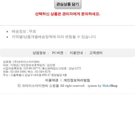
관심상품 담기
선택하신 상품은 관리자에게 문의하세요.
배송정보 : 무료
지역별/상품개별배송정책에 따라 변동될 수 있습니다
상점정보
PC버젼
이용안내
고객센터
상호명 : (주)크라이스아이앤씨
대표 : 이영섭 | 개인정보보호책임자 : 김선영
사업자등록번호 :120-86-58775 | 통신판매업신고번호 : 강남-5272
전화 :
02-564-1006
| 팩스 : 02-564-4576
주소 : 서울특별시 강남구 대치동 896-37 현암빌딩 4층
이용약관
ㅣ
개인정보처리방침
ⓒ 크라이스아이앤씨 쇼핑몰 All right reserved.
system by
Make
Shop