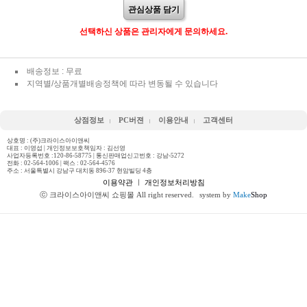
관심상품 담기
선택하신 상품은 관리자에게 문의하세요.
배송정보 : 무료
지역별/상품개별배송정책에 따라 변동될 수 있습니다
상점정보
PC버젼
이용안내
고객센터
상호명 : (주)크라이스아이앤씨
대표 : 이영섭 | 개인정보보호책임자 : 김선영
사업자등록번호 :120-86-58775 | 통신판매업신고번호 : 강남-5272
전화 :
02-564-1006
| 팩스 : 02-564-4576
주소 : 서울특별시 강남구 대치동 896-37 현암빌딩 4층
이용약관
ㅣ
개인정보처리방침
ⓒ 크라이스아이앤씨 쇼핑몰 All right reserved.
system by
Make
Shop