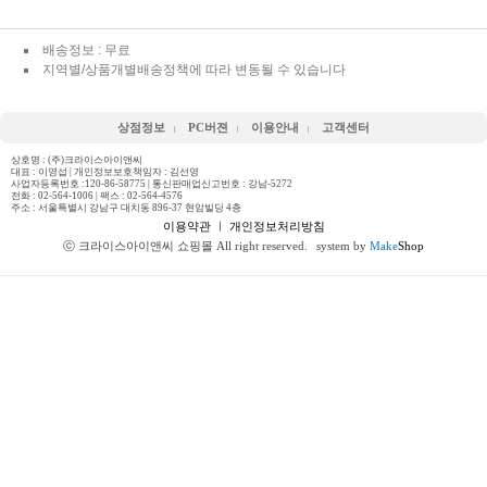
배송정보 : 무료
지역별/상품개별배송정책에 따라 변동될 수 있습니다
상점정보
PC버젼
이용안내
고객센터
상호명 : (주)크라이스아이앤씨
대표 : 이영섭 | 개인정보보호책임자 : 김선영
사업자등록번호 :120-86-58775 | 통신판매업신고번호 : 강남-5272
전화 :
02-564-1006
| 팩스 : 02-564-4576
주소 : 서울특별시 강남구 대치동 896-37 현암빌딩 4층
이용약관
ㅣ
개인정보처리방침
ⓒ 크라이스아이앤씨 쇼핑몰 All right reserved.
system by
Make
Shop