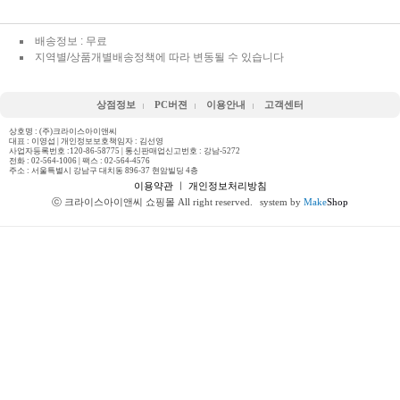
배송정보 : 무료
지역별/상품개별배송정책에 따라 변동될 수 있습니다
상점정보
PC버젼
이용안내
고객센터
상호명 : (주)크라이스아이앤씨
대표 : 이영섭 | 개인정보보호책임자 : 김선영
사업자등록번호 :120-86-58775 | 통신판매업신고번호 : 강남-5272
전화 :
02-564-1006
| 팩스 : 02-564-4576
주소 : 서울특별시 강남구 대치동 896-37 현암빌딩 4층
이용약관
ㅣ
개인정보처리방침
ⓒ 크라이스아이앤씨 쇼핑몰 All right reserved.
system by
Make
Shop