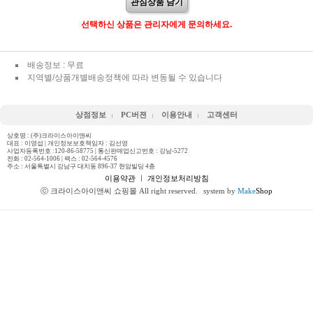
관심상품 담기
선택하신 상품은 관리자에게 문의하세요.
배송정보 : 무료
지역별/상품개별배송정책에 따라 변동될 수 있습니다
상점정보
PC버젼
이용안내
고객센터
상호명 : (주)크라이스아이앤씨
대표 : 이영섭 | 개인정보보호책임자 : 김선영
사업자등록번호 :120-86-58775 | 통신판매업신고번호 : 강남-5272
전화 :
02-564-1006
| 팩스 : 02-564-4576
주소 : 서울특별시 강남구 대치동 896-37 현암빌딩 4층
이용약관
ㅣ
개인정보처리방침
ⓒ 크라이스아이앤씨 쇼핑몰 All right reserved.
system by
Make
Shop