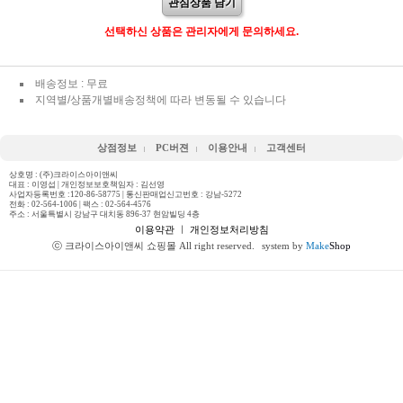
관심상품 담기
선택하신 상품은 관리자에게 문의하세요.
배송정보 : 무료
지역별/상품개별배송정책에 따라 변동될 수 있습니다
상점정보
PC버젼
이용안내
고객센터
상호명 : (주)크라이스아이앤씨
대표 : 이영섭 | 개인정보보호책임자 : 김선영
사업자등록번호 :120-86-58775 | 통신판매업신고번호 : 강남-5272
전화 :
02-564-1006
| 팩스 : 02-564-4576
주소 : 서울특별시 강남구 대치동 896-37 현암빌딩 4층
이용약관
ㅣ
개인정보처리방침
ⓒ 크라이스아이앤씨 쇼핑몰 All right reserved.
system by
Make
Shop