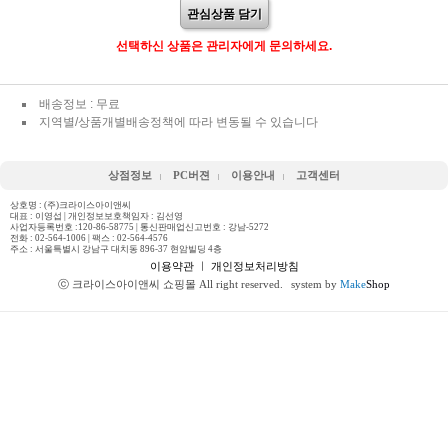
관심상품 담기
선택하신 상품은 관리자에게 문의하세요.
배송정보 : 무료
지역별/상품개별배송정책에 따라 변동될 수 있습니다
상점정보
PC버젼
이용안내
고객센터
상호명 : (주)크라이스아이앤씨
대표 : 이영섭 | 개인정보보호책임자 : 김선영
사업자등록번호 :120-86-58775 | 통신판매업신고번호 : 강남-5272
전화 :
02-564-1006
| 팩스 : 02-564-4576
주소 : 서울특별시 강남구 대치동 896-37 현암빌딩 4층
이용약관
ㅣ
개인정보처리방침
ⓒ 크라이스아이앤씨 쇼핑몰 All right reserved.
system by
Make
Shop