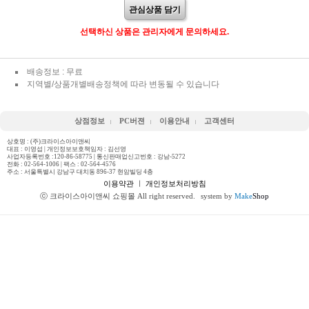
관심상품 담기
선택하신 상품은 관리자에게 문의하세요.
배송정보 : 무료
지역별/상품개별배송정책에 따라 변동될 수 있습니다
상점정보
PC버젼
이용안내
고객센터
상호명 : (주)크라이스아이앤씨
대표 : 이영섭 | 개인정보보호책임자 : 김선영
사업자등록번호 :120-86-58775 | 통신판매업신고번호 : 강남-5272
전화 :
02-564-1006
| 팩스 : 02-564-4576
주소 : 서울특별시 강남구 대치동 896-37 현암빌딩 4층
이용약관
ㅣ
개인정보처리방침
ⓒ 크라이스아이앤씨 쇼핑몰 All right reserved.
system by
Make
Shop