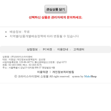
관심상품 담기
선택하신 상품은 관리자에게 문의하세요.
배송정보 : 무료
지역별/상품개별배송정책에 따라 변동될 수 있습니다
상점정보
PC버젼
이용안내
고객센터
상호명 : (주)크라이스아이앤씨
대표 : 이영섭 | 개인정보보호책임자 : 김선영
사업자등록번호 :120-86-58775 | 통신판매업신고번호 : 강남-5272
전화 :
02-564-1006
| 팩스 : 02-564-4576
주소 : 서울특별시 강남구 대치동 896-37 현암빌딩 4층
이용약관
ㅣ
개인정보처리방침
ⓒ 크라이스아이앤씨 쇼핑몰 All right reserved.
system by
Make
Shop