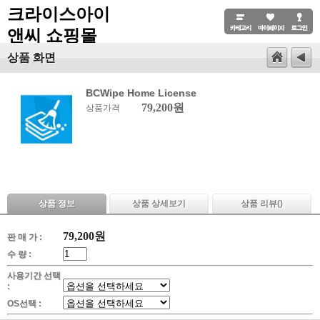
크라이스아이
앤씨 쇼핑몰
상품 화면
BCWipe Home License
79,200원
상품가격
상품 정보
상품 상세보기
상품 리뷰(
)
79,200
원
판 매 가 :
수 량 :
사용기간 선택
:
OS선택 :