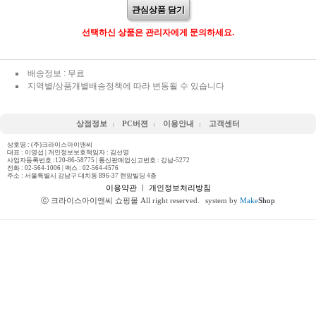
관심상품 담기
선택하신 상품은 관리자에게 문의하세요.
배송정보 : 무료
지역별/상품개별배송정책에 따라 변동될 수 있습니다
상점정보
PC버젼
이용안내
고객센터
상호명 : (주)크라이스아이앤씨
대표 : 이영섭 | 개인정보보호책임자 : 김선영
사업자등록번호 :120-86-58775 | 통신판매업신고번호 : 강남-5272
전화 :
02-564-1006
| 팩스 : 02-564-4576
주소 : 서울특별시 강남구 대치동 896-37 현암빌딩 4층
이용약관
ㅣ
개인정보처리방침
ⓒ 크라이스아이앤씨 쇼핑몰 All right reserved.
system by
Make
Shop