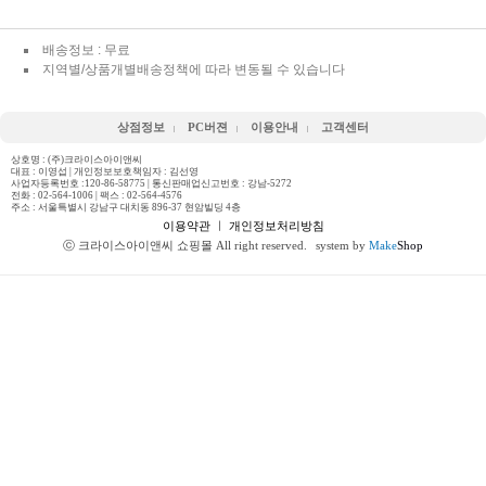
배송정보 : 무료
지역별/상품개별배송정책에 따라 변동될 수 있습니다
상점정보
PC버젼
이용안내
고객센터
상호명 : (주)크라이스아이앤씨
대표 : 이영섭 | 개인정보보호책임자 : 김선영
사업자등록번호 :120-86-58775 | 통신판매업신고번호 : 강남-5272
전화 :
02-564-1006
| 팩스 : 02-564-4576
주소 : 서울특별시 강남구 대치동 896-37 현암빌딩 4층
이용약관
ㅣ
개인정보처리방침
ⓒ 크라이스아이앤씨 쇼핑몰 All right reserved.
system by
Make
Shop