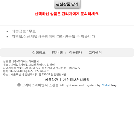
관심상품 담기
선택하신 상품은 관리자에게 문의하세요.
배송정보 : 무료
지역별/상품개별배송정책에 따라 변동될 수 있습니다
상점정보
PC버젼
이용안내
고객센터
상호명 : (주)크라이스아이앤씨
대표 : 이영섭 | 개인정보보호책임자 : 김선영
사업자등록번호 :120-86-58775 | 통신판매업신고번호 : 강남-5272
전화 :
02-564-1006
| 팩스 : 02-564-4576
주소 : 서울특별시 강남구 대치동 896-37 현암빌딩 4층
이용약관
ㅣ
개인정보처리방침
ⓒ 크라이스아이앤씨 쇼핑몰 All right reserved.
system by
Make
Shop