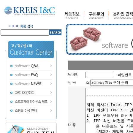
닉네임
비밀번호
제 목
Re:
내 용