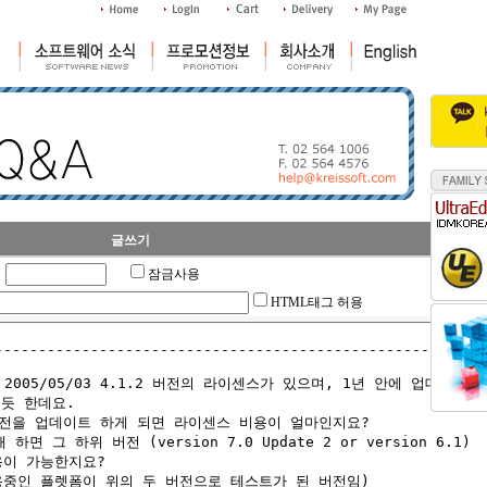
글쓰기
잠금사용
HTML태그 허용