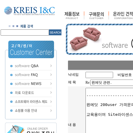
닉네임
비밀번호
제 목
Re:
내 용