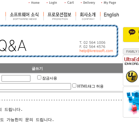
글쓰기
잠금사용
HTML태그 허용