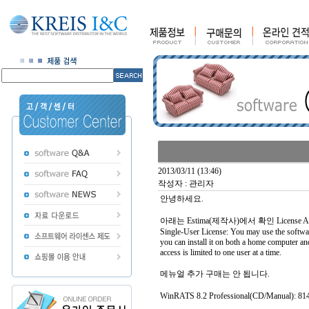
2013/03/11 (13:46)
작성자 : 관리자
안녕하세요.
아래는 Estima(제작사)에서 확인 License 
Single-User License: You may use the softwar
you can install it on both a home computer an
access is limited to one user at a time.
메뉴얼 추가 구매는 안 됩니다.
WinRATS 8.2 Professional(CD/Manual): 