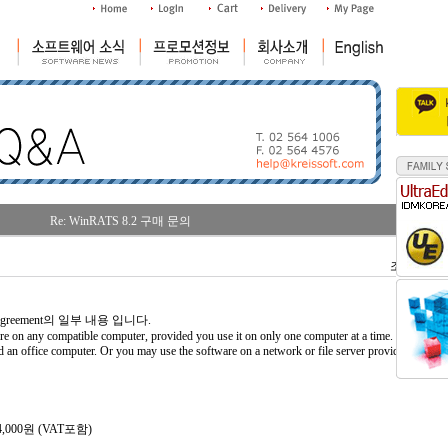
Re: WinRATS 8.2 구매 문의
조회수 : 29
Agreement의 일부 내용 입니다.
e on any compatible computer, provided you use it on only one computer at a time. for instanc
d an office computer. Or you may use the software on a network or file server provided that
814,000원 (VAT포함)