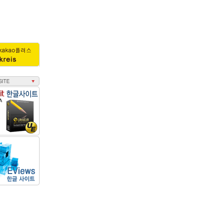
38
e,