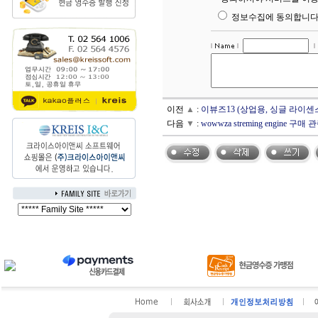
정보수집에 동의합니다
이전
▲
:
이뷰즈13 (상업용, 싱글 라이센
다음
▼
:
wowwza streming engine 구매 