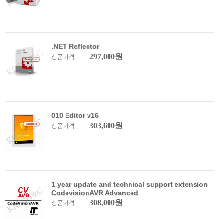
.NET Reflector
297,000원
상품가격
010 Editor v16
303,600원
상품가격
1 year update and technical support extension
CodevisionAVR Advanced
308,000원
상품가격