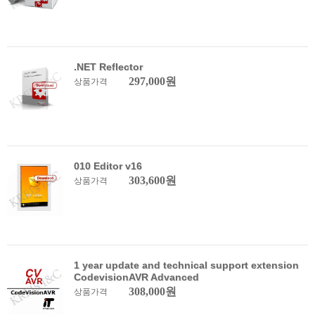
.NET Reflector
297,000원
상품가격
010 Editor v16
303,600원
상품가격
1 year update and technical support extension
CodevisionAVR Advanced
308,000원
상품가격