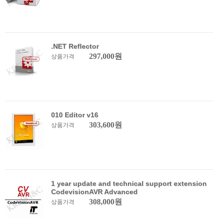
.NET Reflector
297,000원
상품가격
010 Editor v16
303,600원
상품가격
1 year update and technical support extension
CodevisionAVR Advanced
308,000원
상품가격