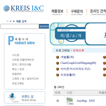
프로그래밍
>
전체조회
개발툴(36)
Chart/Graph/Grid/Mapping(60)
아이콘/커서저작도구(2)
리포팅툴(9)
총 246건
번호
사진
제품
41
AnyMap
-
ESD