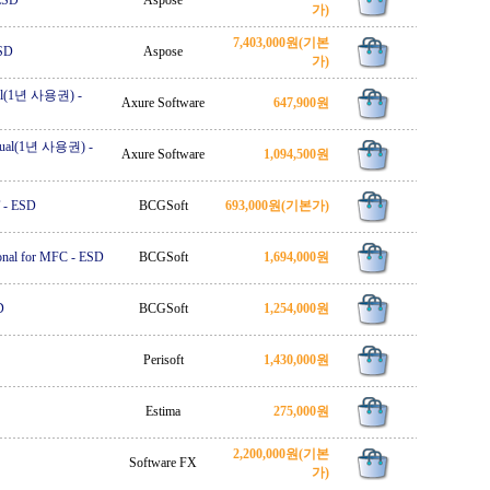
ESD
Aspose
가)
7,403,000원
(기본
SD
Aspose
가)
ual(1년 사용권)
-
Axure Software
647,900원
nual(1년 사용권)
-
Axure Software
1,094,500원
-
ESD
BCGSoft
693,000원
(기본가)
onal for MFC
-
ESD
BCGSoft
1,694,000원
D
BCGSoft
1,254,000원
Perisoft
1,430,000원
Estima
275,000원
2,200,000원
(기본
Software FX
가)