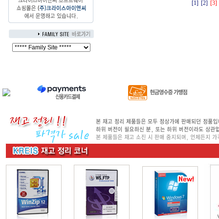
[1]
[2]
[3]