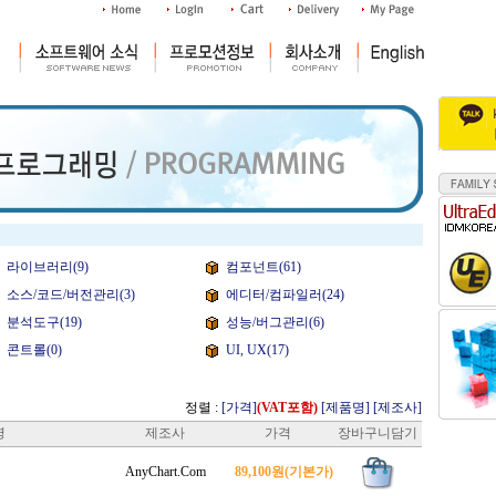
라이브러리(9)
컴포넌트(61)
소스/코드/버전관리(3)
에디터/컴파일러(24)
분석도구(19)
성능/버그관리(6)
콘트롤(0)
UI, UX(17)
정렬 :
[가격]
(VAT포함)
[제품명]
[제조사]
명
제조사
가격
장바구니담기
AnyChart.Com
89,100원
(기본가)