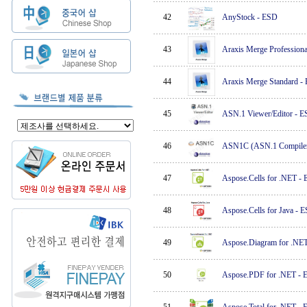
42
AnyStock
-
ESD
43
Araxis Merge Professiona
44
Araxis Merge Standard
-
45
ASN.1 Viewer/Editor
-
E
46
ASN1C (ASN.1 Compile
47
Aspose.Cells for .NET
-
48
Aspose.Cells for Java
-
E
49
Aspose.Diagram for .NE
50
Aspose.PDF for .NET
-