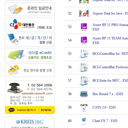
51
Aspose.Total for .NET
-
52
Aspose.Total for Java
-
E
Axure RP 11 PRO Ann
53
ESD
Axure RP 11 TEAM An
54
ESD
55
BCGControlBar for .NET
56
BCGControlBar Professi
57
BCGSuite for MFC
-
ES
58
Bus Hound 7.x
-
ESD
59
CATS 2.0
-
ESD
60
Chart FX 7
-
ESD