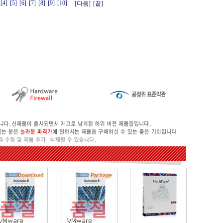
[4]
[5]
[6]
[7]
[8]
[9]
[10]
[다음]
[끝]