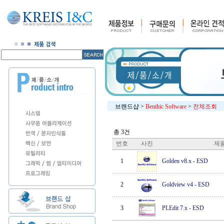
브랜드샵
>
Benthic Software
>
전체조회
총 3건
번호
사진
제
1
Golden v8.x
-
ESD
2
Goldview v4
-
ESD
3
PLEdit 7.x
-
ESD