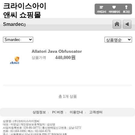
크라이스아이
앤씨 쇼핑몰
Smardec
()
Allatori Java Obfuscator
440,000원
상품가격
총
1
개 상품
상점정보
PC버젼
이용안내
고객센터
상호명 : (주)크라이스아이앤씨
대표 : 이영섭 | 개인정보보호책임자 : 김선영
사업자등록번호 :120-86-58775 | 통신판매업신고번호 : 강남-5272
전화 :
02-564-1006
| 팩스 : 02-564-4576
주소 : 서울특별시 강남구 대치동 896-37 현암빌딩 4층