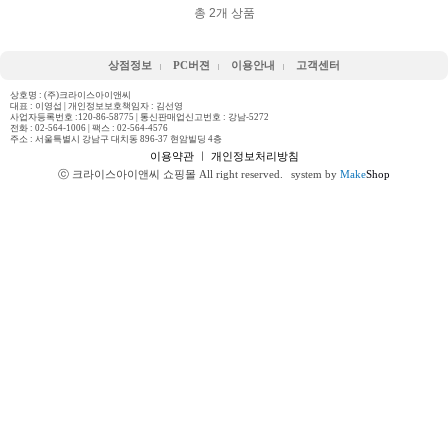
총
2
개 상품
상점정보
PC버젼
이용안내
고객센터
상호명 : (주)크라이스아이앤씨
대표 : 이영섭 | 개인정보보호책임자 : 김선영
사업자등록번호 :120-86-58775 | 통신판매업신고번호 : 강남-5272
전화 :
02-564-1006
| 팩스 : 02-564-4576
주소 : 서울특별시 강남구 대치동 896-37 현암빌딩 4층
이용약관
ㅣ
개인정보처리방침
ⓒ 크라이스아이앤씨 쇼핑몰 All right reserved.
system by
Make
Shop