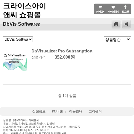
크라이스아이
앤씨 쇼핑몰
DbVis Software
()
DbVisualizer Pro Subscription
352,000원
상품가격
총
1
개 상품
상점정보
PC버젼
이용안내
고객센터
상호명 : (주)크라이스아이앤씨
대표 : 이영섭 | 개인정보보호책임자 : 김선영
사업자등록번호 :120-86-58775 | 통신판매업신고번호 : 강남-5272
전화 :
02-564-1006
| 팩스 : 02-564-4576
주소 : 서울특별시 강남구 대치동 896-37 현암빌딩 4층