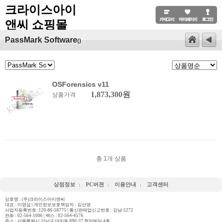
크라이스아이
앤씨 쇼핑몰
PassMark Software
()
OSForensics v11
1,873,300원
상품가격
총
1
개 상품
상점정보
PC버젼
이용안내
고객센터
상호명 : (주)크라이스아이앤씨
대표 : 이영섭 | 개인정보보호책임자 : 김선영
사업자등록번호 :120-86-58775 | 통신판매업신고번호 : 강남-5272
전화 :
02-564-1006
| 팩스 : 02-564-4576
주소 : 서울특별시 강남구 대치동 896-37 현암빌딩 4층