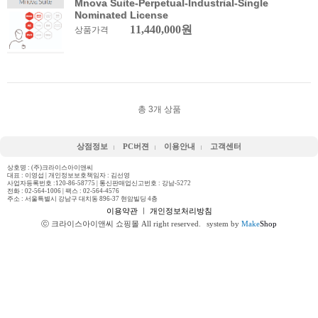
Mnova Suite-Perpetual-Industrial-Single
Nominated License
11,440,000원
상품가격
총
3
개 상품
상점정보
PC버젼
이용안내
고객센터
상호명 : (주)크라이스아이앤씨
대표 : 이영섭 | 개인정보보호책임자 : 김선영
사업자등록번호 :120-86-58775 | 통신판매업신고번호 : 강남-5272
전화 :
02-564-1006
| 팩스 : 02-564-4576
주소 : 서울특별시 강남구 대치동 896-37 현암빌딩 4층
이용약관
ㅣ
개인정보처리방침
ⓒ 크라이스아이앤씨 쇼핑몰 All right reserved.
system by
Make
Shop