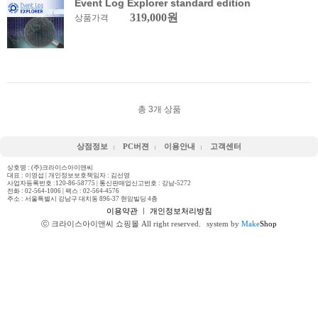
Event Log Explorer standard edition
319,000원
상품가격
총
3
개 상품
상점정보
PC버젼
이용안내
고객센터
상호명 : (주)크라이스아이앤씨
대표 : 이영섭 | 개인정보보호책임자 : 김선영
사업자등록번호 :120-86-58775 | 통신판매업신고번호 : 강남-5272
전화 :
02-564-1006
| 팩스 : 02-564-4576
주소 : 서울특별시 강남구 대치동 896-37 현암빌딩 4층
이용약관
ㅣ
개인정보처리방침
ⓒ 크라이스아이앤씨 쇼핑몰 All right reserved.
system by
Make
Shop