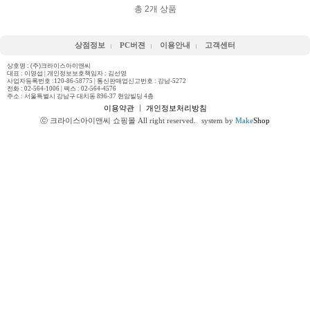
총
2
개 상품
상점정보
PC버젼
이용안내
고객센터
상호명 : (주)크라이스아이앤씨
대표 : 이영섭 | 개인정보보호책임자 : 김선영
사업자등록번호 :120-86-58775 | 통신판매업신고번호 : 강남-5272
전화 :
02-564-1006
| 팩스 : 02-564-4576
주소 : 서울특별시 강남구 대치동 896-37 현암빌딩 4층
이용약관
ㅣ
개인정보처리방침
ⓒ 크라이스아이앤씨 쇼핑몰 All right reserved.
system by
Make
Shop