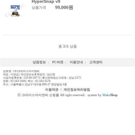
HyperSnap v9
99,000원
상품가격
총
3
개 상품
상점정보
PC버젼
이용안내
고객센터
상호명 : (주)크라이스아이앤씨
대표 : 이영섭 | 개인정보보호책임자 : 김선영
사업자등록번호 :120-86-58775 | 통신판매업신고번호 : 강남-5272
전화 :
02-564-1006
| 팩스 : 02-564-4576
주소 : 서울특별시 강남구 대치동 896-37 현암빌딩 4층
이용약관
ㅣ
개인정보처리방침
ⓒ 크라이스아이앤씨 쇼핑몰 All right reserved.
system by
Make
Shop