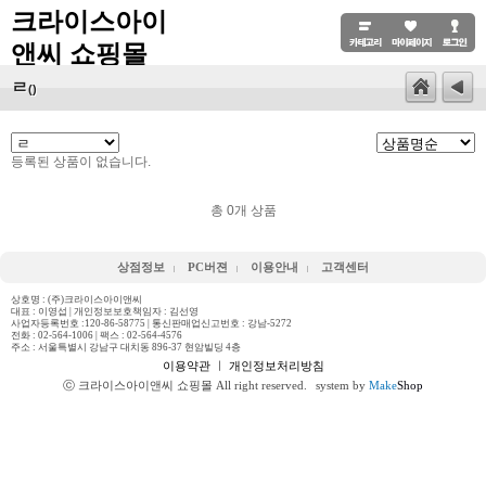
크라이스아이
앤씨 쇼핑몰
ㄹ
()
등록된 상품이 없습니다.
총
0
개 상품
상점정보
PC버젼
이용안내
고객센터
상호명 : (주)크라이스아이앤씨
대표 : 이영섭 | 개인정보보호책임자 : 김선영
사업자등록번호 :120-86-58775 | 통신판매업신고번호 : 강남-5272
전화 :
02-564-1006
| 팩스 : 02-564-4576
주소 : 서울특별시 강남구 대치동 896-37 현암빌딩 4층
이용약관
ㅣ
개인정보처리방침
ⓒ 크라이스아이앤씨 쇼핑몰 All right reserved.
system by
Make
Shop