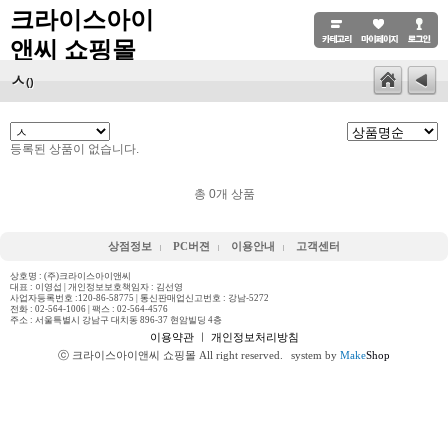
크라이스아이
앤씨 쇼핑몰
ㅅ
()
등록된 상품이 없습니다.
총
0
개 상품
상점정보
PC버젼
이용안내
고객센터
상호명 : (주)크라이스아이앤씨
대표 : 이영섭 | 개인정보보호책임자 : 김선영
사업자등록번호 :120-86-58775 | 통신판매업신고번호 : 강남-5272
전화 :
02-564-1006
| 팩스 : 02-564-4576
주소 : 서울특별시 강남구 대치동 896-37 현암빌딩 4층
이용약관
ㅣ
개인정보처리방침
ⓒ 크라이스아이앤씨 쇼핑몰 All right reserved.
system by
Make
Shop