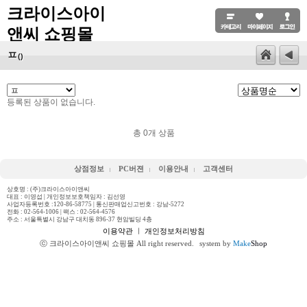
크라이스아이
앤씨 쇼핑몰
ㅍ
()
등록된 상품이 없습니다.
총
0
개 상품
상점정보
PC버젼
이용안내
고객센터
상호명 : (주)크라이스아이앤씨
대표 : 이영섭 | 개인정보보호책임자 : 김선영
사업자등록번호 :120-86-58775 | 통신판매업신고번호 : 강남-5272
전화 :
02-564-1006
| 팩스 : 02-564-4576
주소 : 서울특별시 강남구 대치동 896-37 현암빌딩 4층
이용약관
ㅣ
개인정보처리방침
ⓒ 크라이스아이앤씨 쇼핑몰 All right reserved.
system by
Make
Shop